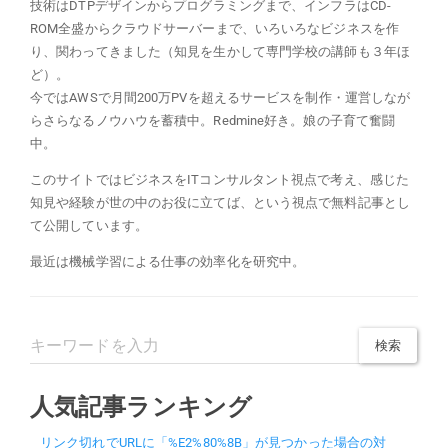
技術はDTPデザインからプログラミングまで、インフラはCD-
ROM全盛からクラウドサーバーまで、いろいろなビジネスを作
り、関わってきました（知見を生かして専門学校の講師も３年ほ
ど）。
今ではAWSで月間200万PVを超えるサービスを制作・運営しなが
らさらなるノウハウを蓄積中。Redmine好き。娘の子育て奮闘
中。
このサイトではビジネスをITコンサルタント視点で考え、感じた
知見や経験が世の中のお役に立てば、という視点で無料記事とし
て公開しています。
最近は機械学習による仕事の効率化を研究中。
人気記事ランキング
リンク切れでURLに「%E2%80%8B」が見つかった場合の対