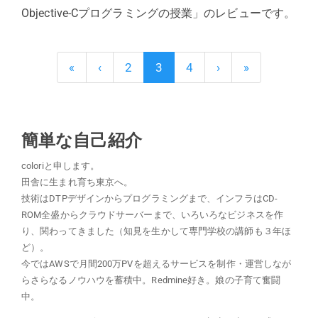
Objective-Cプログラミングの授業」のレビューです。
«
‹
2
3
4
›
»
簡単な自己紹介
coloriと申します。
田舎に生まれ育ち東京へ。
技術はDTPデザインからプログラミングまで、インフラはCD-
ROM全盛からクラウドサーバーまで、いろいろなビジネスを作
り、関わってきました（知見を生かして専門学校の講師も３年ほ
ど）。
今ではAWSで月間200万PVを超えるサービスを制作・運営しなが
らさらなるノウハウを蓄積中。Redmine好き。娘の子育て奮闘
中。