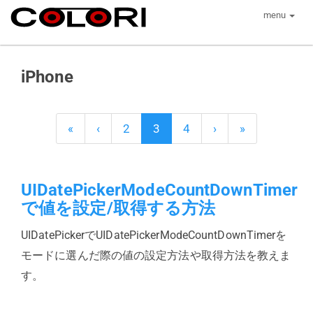
menu
iPhone
«
‹
2
3
4
›
»
UIDatePickerModeCountDownTimer
で値を設定/取得する方法
UIDatePickerでUIDatePickerModeCountDownTimerを
モードに選んだ際の値の設定方法や取得方法を教えま
す。