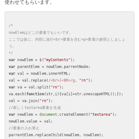
使わせてもらいます。
/*

nowElemはどこの要素でもいいです。

ここでは仮に、内部に改行<br>要素を含む<p>要素の参照としましょ
う。

*/
var
 nowElem = $(
"myContents"
var
var
 val = nowElem.innerHTML;

val = val.replace(
/<br>|<BR>/g
, 
"rn"
var
 va = val.split(
"rn"
);

va.each(
function
(
str,i
)
{va[i]=str.unescapeHTML();});

val = va.join(
"rn"
//新しくtextarea要素を生成
var
 newElem = 
document
.createElement(
"textarea"
);

//要素の入れ替え