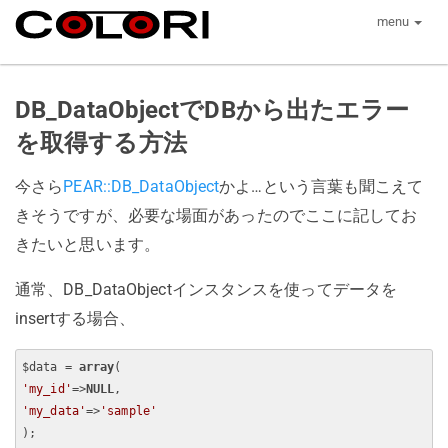
menu
DB_DataObjectでDBから出たエラー
を取得する方法
今さら
PEAR::DB_DataObject
かよ…という言葉も聞こえて
きそうですが、必要な場面があったのでここに記してお
きたいと思います。
通常、DB_DataObjectインスタンスを使ってデータを
insertする場合、
$data = 
array
'my_id'
=>
NULL
'my_data'
=>
'sample'
);
