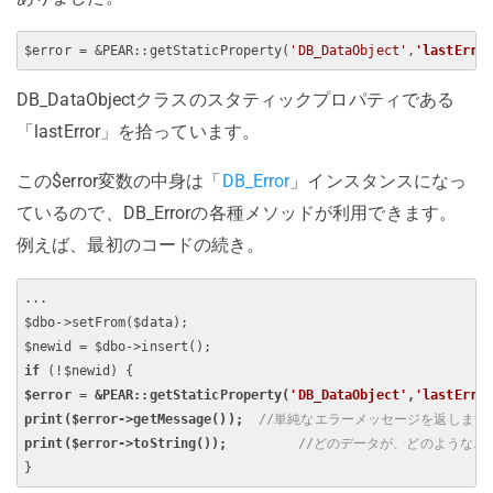
$error = &PEAR::getStaticProperty(
'DB_DataObject'
,
'lastErro
DB_DataObjectクラスのスタティックプロパティである
「lastError」を拾っています。
この$error変数の中身は「
DB_Error
」インスタンスになっ
ているので、DB_Errorの各種メソッドが利用できます。
例えば、最初のコードの続き。
...

$dbo->setFrom($data);

if
$error = &PEAR::getStaticProperty(
'DB_DataObject'
,
'lastErro
print
($error->getMessage());
//単純なエラーメッセージを返します
print
($error->toString());
//どのデータが、どのようなエ