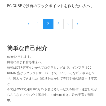
EC-CUBEで独自のフックポイントを作りたい人へ。
‹
1
2
3
›
»
簡単な自己紹介
coloriと申します。
田舎に生まれ育ち東京へ。
技術はDTPデザインからプログラミングまで、インフラはCD-
ROM全盛からクラウドサーバーまで、いろいろなビジネスを作
り、関わってきました（知見を生かして専門学校の講師も３年ほ
ど）。
今ではAWSで月間200万PVを超えるサービスを制作・運営しなが
らさらなるノウハウを蓄積中。Redmine好き。娘の子育て奮闘
中。