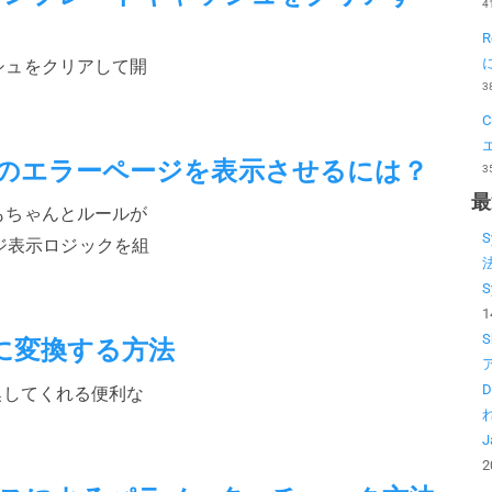
4
ッシュをクリアして開
3
独自のエラーページを表示させるには？
3
最
にもちゃんとルールが
S
ジ表示ロジックを組
1
Lに変換する方法
D
変換してくれる便利な
2