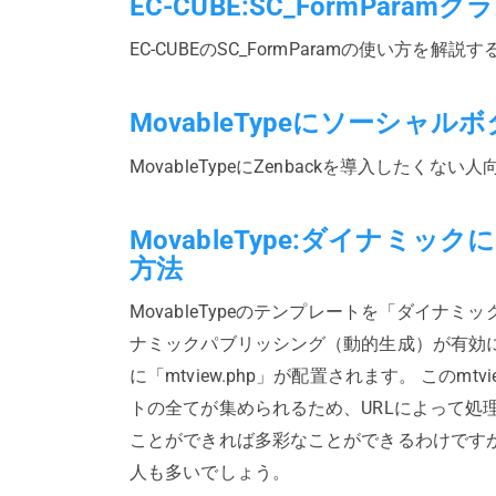
EC-CUBE:SC_FormPa
EC-CUBEのSC_FormParamの使い方を解説
MovableTypeにソーシ
MovableTypeにZenbackを導入したくない
MovableType:ダイナミック
方法
MovableTypeのテンプレートを「ダイナミ
ナミックパブリッシング（動的生成）が有効
に「mtview.php」が配置されます。 このmtvi
トの全てが集められるため、URLによって処
ことができれば多彩なことができるわけです
人も多いでしょう。