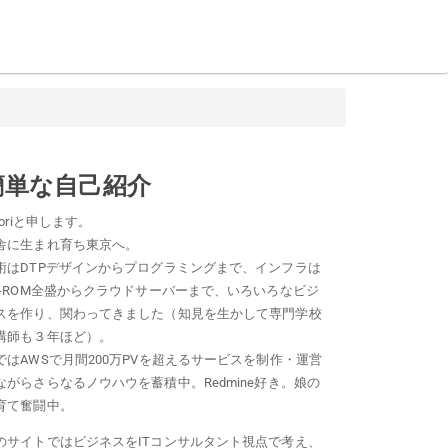
簡単な自己紹介
loriと申します。
舎に生まれ育ち東京へ。
術はDTPデザインからプログラミングまで、インフラは
D-ROM全盛からクラウドサーバーまで、いろいろなビジ
スを作り、関わってきました（知見を生かして専門学校
講師も３年ほど）。
ではAWSで月間200万PVを超えるサービスを制作・運営
ながらさらなるノウハウを蓄積中。Redmine好き。娘の
育て奮闘中。
のサイトではビジネスをITコンサルタント視点で考え、