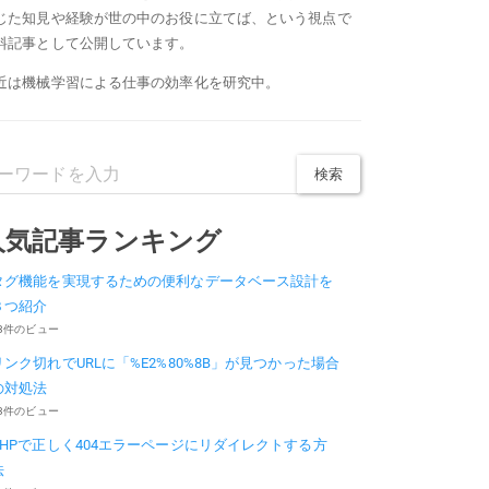
じた知見や経験が世の中のお役に立てば、という視点で
料記事として公開しています。
近は機械学習による仕事の効率化を研究中。
人気記事ランキング
タグ機能を実現するための便利なデータベース設計を
３つ紹介
3件のビュー
リンク切れでURLに「%E2%80%8B」が見つかった場合
の対処法
3件のビュー
PHPで正しく404エラーページにリダイレクトする方
法