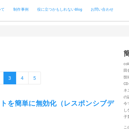
いて
制作事例
役に立つかもしれないBlog
お問い合わせ
co
田
技
3
4
5
C
ネ
の
レートを簡単に無効化（レスポンシブデ
今
し
子
こ