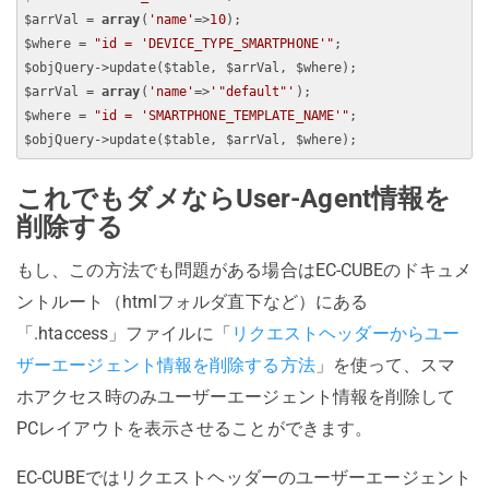
$arrVal = 
array
(
'name'
=>
10
);

$where = 
"id = 'DEVICE_TYPE_SMARTPHONE'"
;

$objQuery->update($table, $arrVal, $where);

$arrVal = 
array
(
'name'
=>
'"default"'
);

$where = 
"id = 'SMARTPHONE_TEMPLATE_NAME'"
;

これでもダメならUser-Agent情報を
削除する
もし、この方法でも問題がある場合はEC-CUBEのドキュメ
ントルート（htmlフォルダ直下など）にある
「.htaccess」ファイルに「
リクエストヘッダーからユー
ザーエージェント情報を削除する方法
」を使って、スマ
ホアクセス時のみユーザーエージェント情報を削除して
PCレイアウトを表示させることができます。
EC-CUBEではリクエストヘッダーのユーザーエージェント