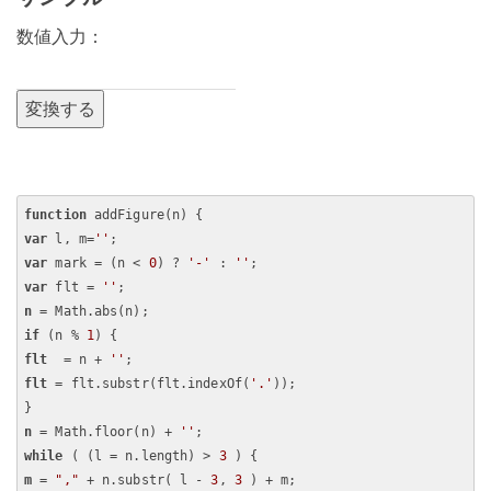
数値入力：
function
var
 l, m=
''
var
 mark = (n < 
0
) ? 
'-'
 : 
''
var
 flt = 
''
n
if
 (n % 
1
flt
  = n + 
''
flt
 = flt.substr(flt.indexOf(
'.'
));

n
 = Math.floor(n) + 
''
while
 ( (l = n.length) > 
3
m
 = 
","
 + n.substr( l - 
3
, 
3