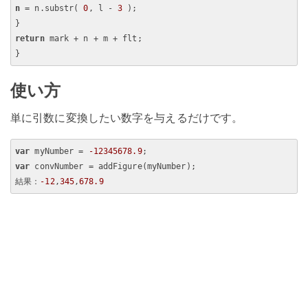
n
 = n.substr( 
0
, l - 
3
 );

return
 mark + n + m + flt;

使い方
単に引数に変換したい数字を与えるだけです。
var
 myNumber = 
-12345678.9
var
 convNumber = addFigure(myNumber);

結果：
-12
,
345
,
678.9