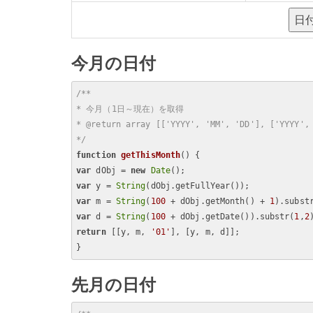
今月の日付
/**

* 今月（1日～現在）を取得

* @return array [['YYYY', 'MM', 'DD'], ['YYYY', 
*/
function
getThisMonth
(
) 
var
 dObj = 
new
Date
var
 y = 
String
var
 m = 
String
(
100
 + dObj.getMonth() + 
1
).subst
var
 d = 
String
(
100
 + dObj.getDate()).substr(
1
,
2
return
 [[y, m, 
'01'
], [y, m, d]];

先月の日付