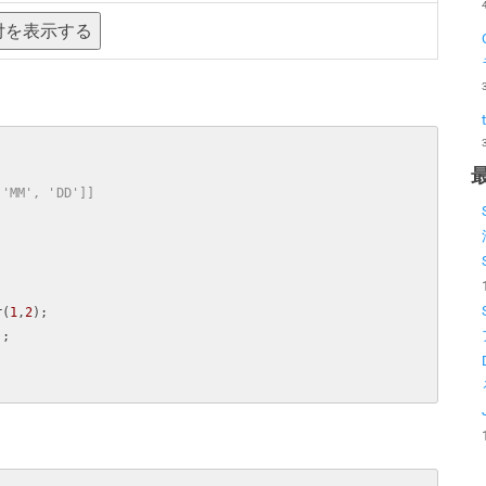
'MM', 'DD']]

r(
1
,
2