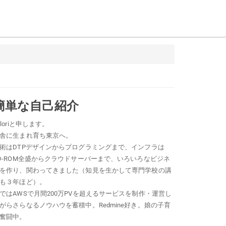
簡単な自己紹介
oloriと申します。
舎に生まれ育ち東京へ。
術はDTPデザインからプログラミングまで、インフラは
D-ROM全盛からクラウドサーバーまで、いろいろなビジネ
を作り、関わってきました（知見を生かして専門学校の講
も３年ほど）。
ではAWSで月間200万PVを超えるサービスを制作・運営し
がらさらなるノウハウを蓄積中。Redmine好き。娘の子育
奮闘中。