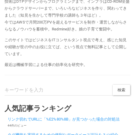
技術はDTPデザインからプログラミングまで、インフラはCD-ROM全盛
からクラウドサーバーまで、いろいろなビジネスを作り、関わってき
ました（知見を生かして専門学校の講師も３年ほど）。
今ではAWSで月間200万PVを超えるサービスを制作・運営しながらさ
らなるノウハウを蓄積中。Redmine好き。娘の子育て奮闘中。
このサイトではビジネスをITコンサルタント視点で考え、感じた知見
や経験が世の中のお役に立てば、という視点で無料記事として公開し
ています。
最近は機械学習による仕事の効率化を研究中。
人気記事ランキング
リンク切れでURLに「%E2%80%8B」が見つかった場合の対処法
44件のビュー
タグ機能を実現するための便利なデータベース設計を３つ紹介