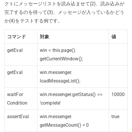
クトにメッセージリストを読み込ませて(2)、読み込みが
完了するのを待って(3)、メッセージが入っているかどう
か(4)をテストする例です。
コマンド
対象
値
getEval
win = this.page().
getCurrentWindow();
getEval
win.messenger.
loadMessageList();
waitFor
win.messenger.
getStatus() ==
10000
Condition
‘complete’
assertEval
win.messenger.
true
getMessageCount() > 0