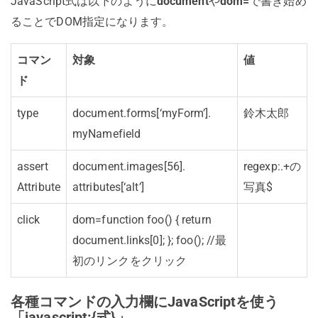
JavaScript式は以下のように
document
や
dom=
で書き始め
ることでDOM指定になります。
コマン
対象
値
ド
type
document.
forms[‘myForm’].
鈴木太郎
myNamefield
assert
document.
images[56].
regexp:.+の
Attribute
attributes[‘alt’]
写真$
click
dom=function foo() { return
document.links[0]; }; foo(); //最
初のリンクをクリック
各種コマンドの入力欄にJavaScriptを使う
「javascript:{式}」