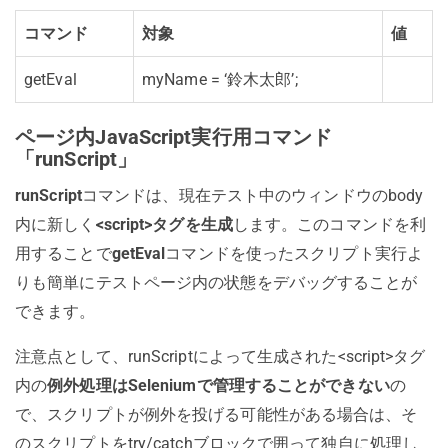
コマンド
対象
値
getEval
myName = ‘鈴木太郎’;
ページ内JavaScript実行用コマンド
「runScript」
runScript
コマンドは、現在テスト中のウィンドウのbody
内に新しく
<script>タグを生成
します。このコマンドを利
用することで
getEval
コマンドを使ったスクリプト実行よ
りも簡単にテストページ内の状態をデバッグすることが
できます。
注意点として、runScriptによって生成された<script>タグ
内の
例外処理はSeleniumで管理することができない
の
で、スクリプトが例外を投げる可能性がある場合は、そ
のスクリプトをtry/catchブロックで囲って独自に処理し