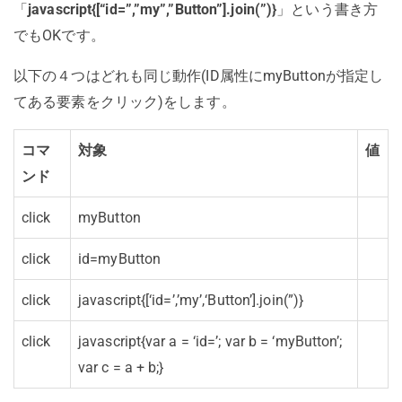
「
javascript{[“id=”,”my”,”Button”].join(”)}
」という書き方
でもOKです。
以下の４つはどれも同じ動作(ID属性にmyButtonが指定し
てある要素をクリック)をします。
コマ
対象
値
ンド
click
myButton
click
id=myButton
click
javascript{[‘id=’,’my’,
‘Button’].join(”)}
click
javascript{var a = ‘id=’; var b = ‘myButton’;
var c = a + b;}