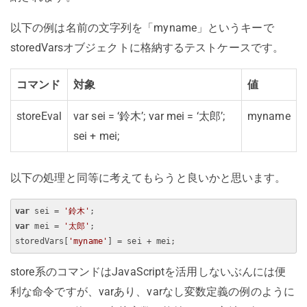
以下の例は名前の文字列を「myname」というキーで
storedVarsオブジェクトに格納するテストケースです。
コマンド
対象
値
storeEval
var sei = ‘鈴木’; var mei = ‘太郎’;
myname
sei + mei;
以下の処理と同等に考えてもらうと良いかと思います。
var
 sei = 
'鈴木'
var
 mei = 
'太郎'
;

storedVars[
'myname'
store系のコマンドはJavaScriptを活用しないぶんには便
利な命令ですが、varあり、varなし変数定義の例のように