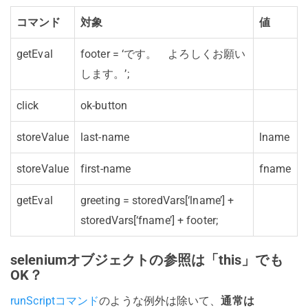
コマンド
対象
値
getEval
footer = ‘です。 よろしくお願い
します。’;
click
ok-button
storeValue
last-name
lname
storeValue
first-name
fname
getEval
greeting = storedVars[‘lname’] +
storedVars[‘fname’] + footer;
seleniumオブジェクトの参照は「this」でも
OK？
runScriptコマンド
のような例外は除いて、
通常は