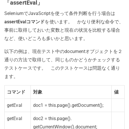
「assertEval」
SeleniumでJavaScriptを使って条件判断を行う場合は
assertEvalコマンド
を使います。 かなり便利な命令で、
事前に取得しておいた変数と現在の状況を比較する場合
など、使いどころも多いかと思います。
以下の例は、現在テスト中のdocumentオブジェクトを２
通りの方法で取得して、同じものかどうかチェックする
テストケースです。 このテストケースは問題なく通り
ます。
コマンド
対象
値
getEval
doc1 = this.page().
getDocument();
getEval
doc2 = this.page().
getCurrentWindow().
document;