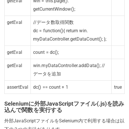
getEval
win = this.page().
getCurrentWindow();
getEval
//データ数取得関数
dc = function(){ return win.
myDataController.
getDataCount(); };
getEval
count = dc();
getEval
win.myDataController.
addData(); //
データを追加
assertEval
dc() == count + 1
true
Seleniumに外部JavaScriptファイル(.js)を読み
込んで関数を実行する
外部JavaScriptファイルをSelenium内で利用する場合は以