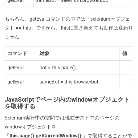
getEval
sameBot = selenium.browserbot;
もちろん、getEvalコマンドの中では「seleniumオブジェ
クト == this」ですから、thisに置き換えても動作は変わり
ません。
コマンド
対象
値
getEval
bot = this.page();
getEval
sameBot = this.browserbot;
JavaScriptでページ内のwindowオブジェクト
を取得する
Selenium実行中の空間では現在テスト中のページの
windowオブジェクトを
「
this
.
page()
.
getCurrentWindow()
;
」で取得することがで