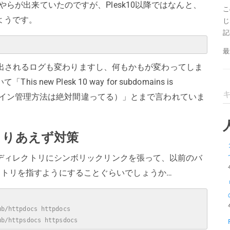
cs」やらが出来ていたのですが、Plesk10以降ではなんと、
こ
ようです。
じ
記
最
吐き出されるログも変わりますし、何もかもが変わってしま
s new Plesk 10 way for subdomains is
0以降のサブドメイン管理方法は絶対間違ってる）」とまで言われていま
とりあえず対策
ディレクトリにシンボリックリンクを張って、以前のバ
ディレクトリを指すようにすることぐらいでしょうか…
ub/httpdocs httpdocs
ub/httpsdocs httpsdocs