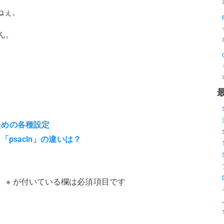
ねぇ。
せん。
のための各種設定
と「psacln」の違いは？
。
※
が付いている欄は必須項目です