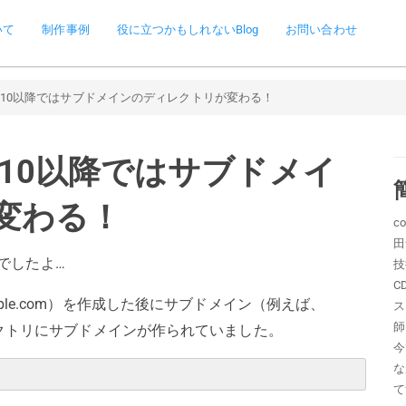
いて
制作事例
役に立つかもしれないBlog
お問い合わせ
Plesk10以降ではサブドメインのディレクトリが変わる！
esk10以降ではサブドメイ
変わる！
c
田
でしたよ…
技
C
mple.com）を作成した後にサブドメイン（例えば、
ス
師
ディレクトリにサブドメインが作られていました。
今
な
て