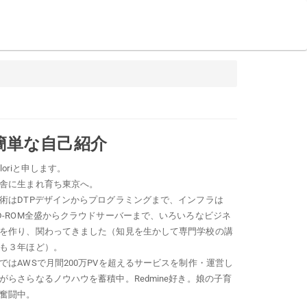
簡単な自己紹介
oloriと申します。
舎に生まれ育ち東京へ。
術はDTPデザインからプログラミングまで、インフラは
D-ROM全盛からクラウドサーバーまで、いろいろなビジネ
を作り、関わってきました（知見を生かして専門学校の講
も３年ほど）。
ではAWSで月間200万PVを超えるサービスを制作・運営し
がらさらなるノウハウを蓄積中。Redmine好き。娘の子育
奮闘中。