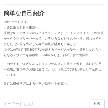
簡単な自己紹介
coloriと申します。
田舎に生まれ育ち東京へ。
技術はDTPデザインからプログラミングまで、インフラはCD-ROM全盛
からクラウドサーバーまで、いろいろなビジネスを作り、関わってき
ました（知見を生かして専門学校の講師も３年ほど）。
今ではAWSで月間200万PVを超えるサービスを制作・運営しながらさ
らなるノウハウを蓄積中。Redmine好き。娘の子育て奮闘中。
このサイトではビジネスをITコンサルタント視点で考え、感じた知見
や経験が世の中のお役に立てば、という視点で無料記事として公開し
ています。
最近は機械学習による仕事の効率化を研究中。