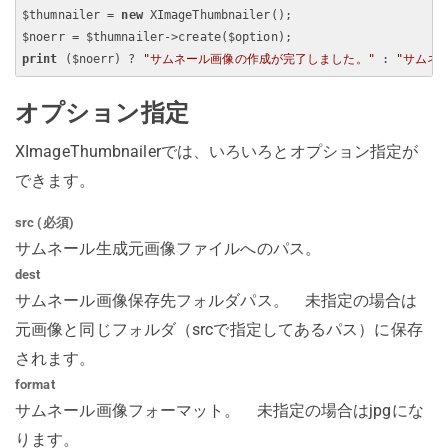
$thumnailer = 
new
 XImageThumbnailer();

print
 ($noerr) ? 
"サムネール画像の作成が完了しました。"
 : 
"サムネ
オプション指定
XImageThumbnailerでは、いろいろとオプション指定が
できます。
src (必須)
サムネール生成元画像ファイルへのパス。
dest
サムネール画像保存先フォルダパス。 未指定の場合は
元画像と同じフォルダ（srcで指定してあるパス）に保存
されます。
format
サムネール画像フォーマット。 未指定の場合はjpgにな
ります。