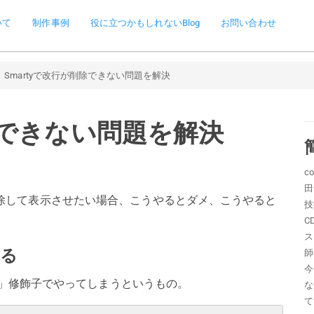
いて
制作事例
役に立つかもしれないBlog
お問い合わせ
Smartyで改行が削除できない問題を解決
削除できない問題を解決
c
田
除して表示させたい場合、こうやるとダメ、こうやると
技
C
ス
ある
師
今
ce」修飾子でやってしまうというもの。
な
て