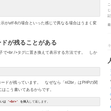
こ
じ
記
表示がutf-8の場合といった感じで異なる場合はうまく変
最
ードが残ることがある
子で<br />タグに置き換えて表示する方法です。 しか
ードが残っています。 なぜなら「nl2br」はPHPの関
にはこう書いてあるからです。
いは 
'<br>'
 を挿入