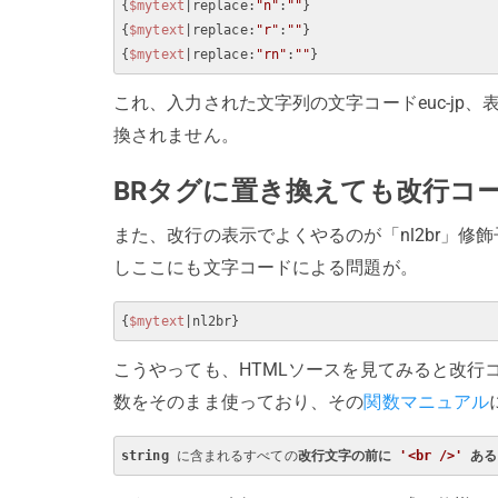
{
$mytext
|replace:
"n"
:
""
}

{
$mytext
|replace:
"r"
:
""
}

{
$mytext
|replace:
"rn"
:
""
これ、入力された文字列の文字コードeuc-jp、
換されません。
BRタグに置き換えても改行コ
また、改行の表示でよくやるのが「nl2br」修飾
しここにも文字コードによる問題が。
{
$mytext
こうやっても、HTMLソースを見てみると改行コ
数をそのまま使っており、その
関数マニュアル
string
 に含まれるすべての
改行文字の前に 
'<br />'
 ある