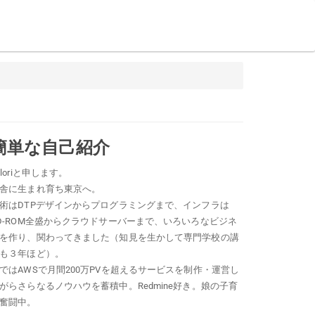
簡単な自己紹介
oloriと申します。
舎に生まれ育ち東京へ。
術はDTPデザインからプログラミングまで、インフラは
D-ROM全盛からクラウドサーバーまで、いろいろなビジネ
を作り、関わってきました（知見を生かして専門学校の講
も３年ほど）。
ではAWSで月間200万PVを超えるサービスを制作・運営し
がらさらなるノウハウを蓄積中。Redmine好き。娘の子育
奮闘中。