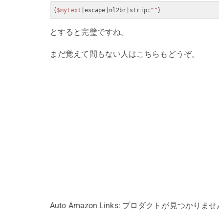
{
$mytext
|escape|nl2br|strip:
""
とすると完璧ですね。
まだ覚えて間もない人はこちらもどうぞ。
Auto Amazon Links: プロダクトが見つかりま