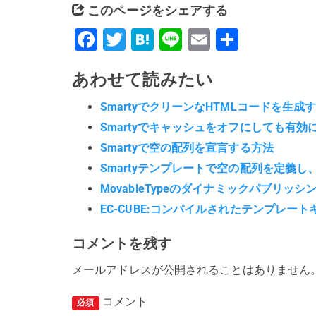
このページをシェアする
Facebook
Twitter
Hatena
Line
Email
共
有
あわせて読みたい
SmartyでクリーンなHTMLコードを生成
Smartyでキャッシュをオフにしても有効
Smartyで空の配列を宣言する方法
Smartyテンプレートで空の配列を定義し、a
MovableTypeのダイナミックパブリッ
EC-CUBE:コンパイルされたテンプレー
コメントを残す
メールアドレスが公開されることはありません
コメント
必須