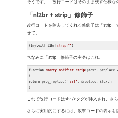
そうです。 改行コードはそのまま残す仕様な
「nl2br + strip」修飾子
改行コードを除去してくれる修飾子は「strip」
せて、
{$mytext
|nl2br|
strip:
""
ちなみに「strip」修飾子の中身はこれ。
function
smarty_modifier_strip
($text, $replace 
return
 preg_replace(
'!s+!'
, $replace, $text);

これで改行コードは<br />タグが挿入され、
さらに実用的にするには、攻撃コードの表示を防ぐ