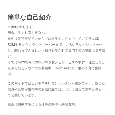
簡単な自己紹介
coloriと申します。
田舎に生まれ育ち東京へ。
技術はDTPデザインからプログラミングまで、インフラはCD-
ROM全盛からクラウドサーバーまで、いろいろなビジネスを作
り、関わってきました（知見を生かして専門学校の講師も３年ほ
ど）。
今ではAWSで月間200万PVを超えるサービスを制作・運営しなが
らさらなるノウハウを蓄積中。Redmine好き。娘の子育て奮闘
中。
このサイトではビジネスをITコンサルタント視点で考え、感じた
知見や経験が世の中のお役に立てば、という視点で無料記事とし
て公開しています。
最近は機械学習による仕事の効率化を研究中。