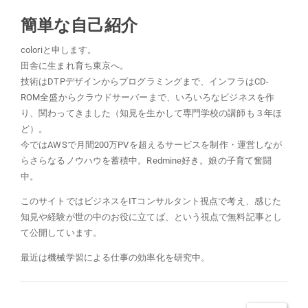
簡単な自己紹介
coloriと申します。
田舎に生まれ育ち東京へ。
技術はDTPデザインからプログラミングまで、インフラはCD-
ROM全盛からクラウドサーバーまで、いろいろなビジネスを作
り、関わってきました（知見を生かして専門学校の講師も３年ほ
ど）。
今ではAWSで月間200万PVを超えるサービスを制作・運営しなが
らさらなるノウハウを蓄積中。Redmine好き。娘の子育て奮闘
中。
このサイトではビジネスをITコンサルタント視点で考え、感じた
知見や経験が世の中のお役に立てば、という視点で無料記事とし
て公開しています。
最近は機械学習による仕事の効率化を研究中。